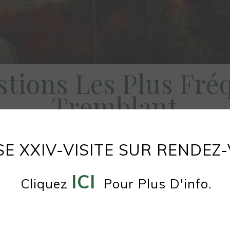
stions Les Plus Fré
Tremblant
 RÉPONSES À TOUTES VOS Q
E XXIV-VISITE SUR RENDEZ
ICI
Cliquez
Pour Plus D'info.
es les unités?
s les unités?