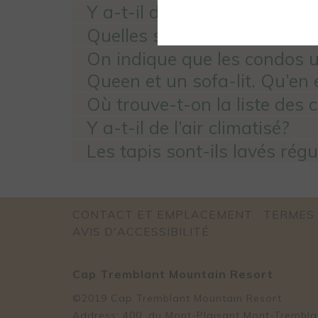
Y a-t-il des bains à remous 
Quelles sont les fournitures
On indique que les condos u
Queen et un sofa-lit. Qu’en e
Où trouve-t-on la liste des 
Y a-t-il de l’air climatisé?
Les tapis sont-ils lavés rég
CONTACT ET EMPLACEMENT
TERMES 
AVIS D'ACCESSIBILITÉ
Cap Tremblant Mountain Resort
©2019 Cap Tremblant Mountain Resort
Address: 400, du Mont-Plaisant Mont-Trembl