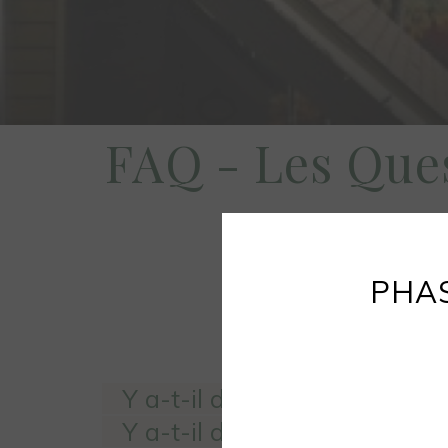
FAQ - Les Que
OBTENEZ LES
PHAS
Y a-t-il des foyers dans tout
Y a-t-il des BBQs dans toute