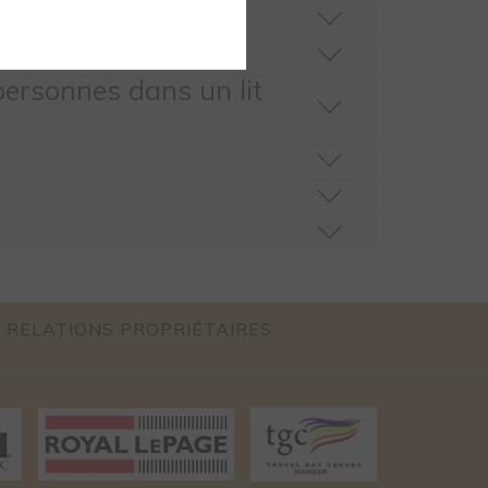
personnes dans un lit
OUVRIR
RELATIONS PROPRIÉTAIRES
DANS
UN
NOUVEL
ONGLET