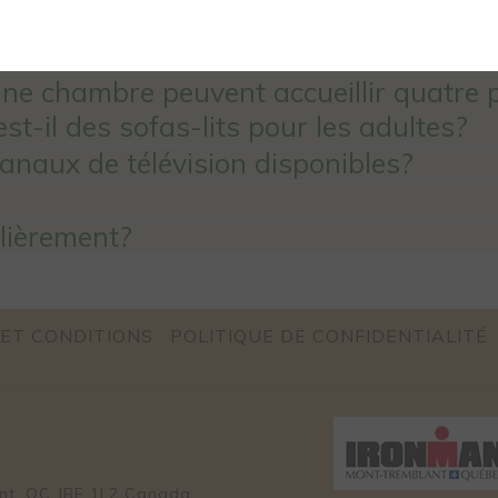
dans toutes les unités?
 qui sont incluses dans les condos?
ne chambre peuvent accueillir quatre 
st-il des sofas-lits pour les adultes?
canaux de télévision disponibles?
ulièrement?
ET CONDITIONS
POLITIQUE DE CONFIDENTIALITÉ
ant, QC JBE 1L2 Canada