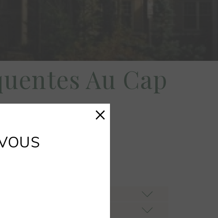
quentes Au Cap
×
UESTIONS ICI
-VOUS